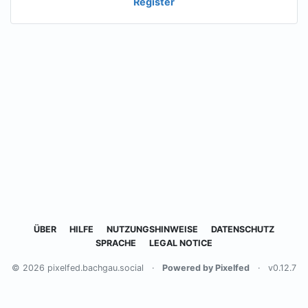
Register
ÜBER
HILFE
NUTZUNGSHINWEISE
DATENSCHUTZ
SPRACHE
LEGAL NOTICE
© 2026 pixelfed.bachgau.social
·
Powered by Pixelfed
·
v0.12.7